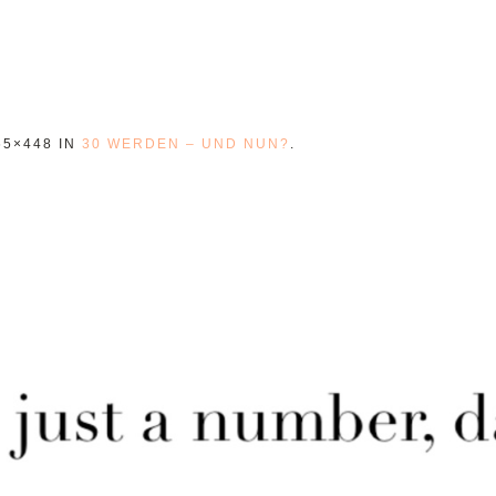
65×448 IN
30 WERDEN – UND NUN?
.