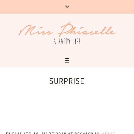
SURPRISE
PUBLISHED
18. MÄRZ 2018
AT 800×500 IN
MEINE