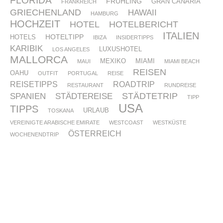
FLORIDA
FRÜHLING
GRAN CANARIA
FRANKREICH
GRIECHENLAND
HAWAII
HAMBURG
HOCHZEIT
HOTEL
HOTELBERICHT
ITALIEN
HOTELTIPP
HOTELS
IBIZA
INSIDERTIPPS
KARIBIK
LUXUSHOTEL
LOS ANGELES
MALLORCA
MEXIKO
MIAMI
MAUI
MIAMI BEACH
REISEN
OAHU
OUTFIT
PORTUGAL
REISE
REISETIPPS
ROADTRIP
RESTAURANT
RUNDREISE
STÄDTETRIP
SPANIEN
STÄDTEREISE
TIPP
USA
TIPPS
URLAUB
TOSKANA
VEREINIGTE ARABISCHE EMIRATE
WESTCOAST
WESTKÜSTE
ÖSTERREICH
WOCHENENDTRIP