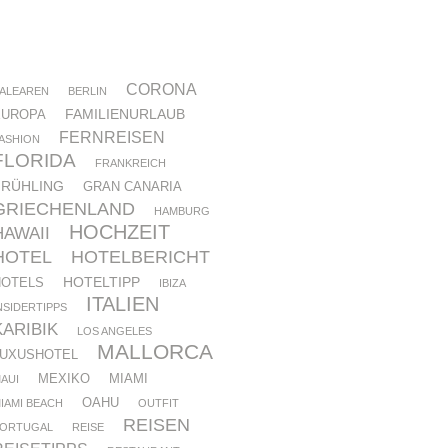
CORONA
ALEAREN
BERLIN
FAMILIENURLAUB
EUROPA
FERNREISEN
ASHION
FLORIDA
FRANKREICH
FRÜHLING
GRAN CANARIA
GRIECHENLAND
HAMBURG
HOCHZEIT
HAWAII
HOTEL
HOTELBERICHT
HOTELTIPP
HOTELS
IBIZA
ITALIEN
NSIDERTIPPS
KARIBIK
LOS ANGELES
MALLORCA
LUXUSHOTEL
MEXIKO
MIAMI
AUI
OAHU
IAMI BEACH
OUTFIT
REISEN
ORTUGAL
REISE