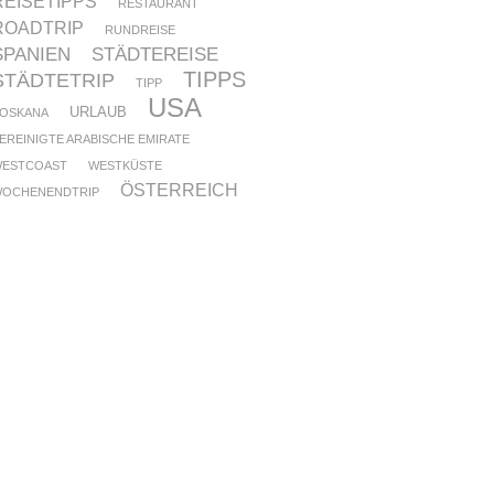
REISETIPPS
RESTAURANT
ROADTRIP
RUNDREISE
SPANIEN
STÄDTEREISE
TIPPS
STÄDTETRIP
TIPP
USA
URLAUB
OSKANA
EREINIGTE ARABISCHE EMIRATE
ESTCOAST
WESTKÜSTE
ÖSTERREICH
OCHENENDTRIP