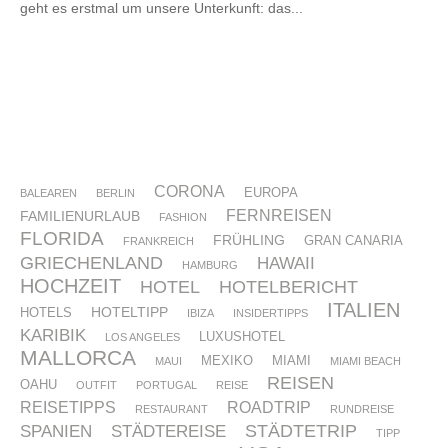
geht es erstmal um unsere Unterkunft: das...
CORONA
EUROPA
BALEAREN
BERLIN
FERNREISEN
FAMILIENURLAUB
FASHION
FLORIDA
FRÜHLING
GRAN CANARIA
FRANKREICH
GRIECHENLAND
HAWAII
HAMBURG
HOCHZEIT
HOTEL
HOTELBERICHT
ITALIEN
HOTELTIPP
HOTELS
IBIZA
INSIDERTIPPS
KARIBIK
LUXUSHOTEL
LOS ANGELES
MALLORCA
MEXIKO
MIAMI
MAUI
MIAMI BEACH
REISEN
OAHU
OUTFIT
PORTUGAL
REISE
REISETIPPS
ROADTRIP
RESTAURANT
RUNDREISE
STÄDTETRIP
SPANIEN
STÄDTEREISE
TIPP