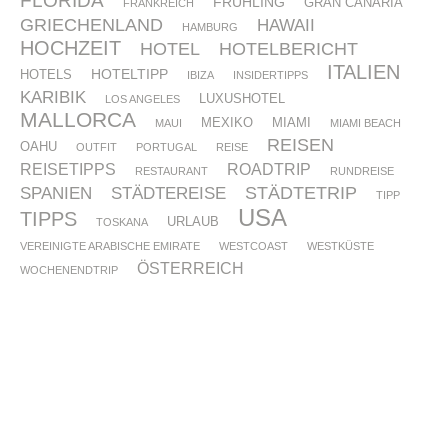
FLORIDA
FRÜHLING
GRAN CANARIA
FRANKREICH
GRIECHENLAND
HAWAII
HAMBURG
HOCHZEIT
HOTEL
HOTELBERICHT
ITALIEN
HOTELTIPP
HOTELS
IBIZA
INSIDERTIPPS
KARIBIK
LUXUSHOTEL
LOS ANGELES
MALLORCA
MEXIKO
MIAMI
MAUI
MIAMI BEACH
REISEN
OAHU
OUTFIT
PORTUGAL
REISE
REISETIPPS
ROADTRIP
RESTAURANT
RUNDREISE
STÄDTETRIP
SPANIEN
STÄDTEREISE
TIPP
USA
TIPPS
URLAUB
TOSKANA
VEREINIGTE ARABISCHE EMIRATE
WESTCOAST
WESTKÜSTE
ÖSTERREICH
WOCHENENDTRIP