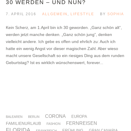
30 WERDEN – UND NUN?
7. APRIL 2016
ALLGEMEIN
,
LIFESTYLE
BY
SOPHIA
Kein Scherz, am 1.April bin ich 30 geworden. „Ganz schön alt“,
werden jetzt manche denken. „Ganz schön jung“, denken
vielleicht andere. Ich gebe es offen und ehrlich zu: Auch ich
hatte ein wenig Angst vor dieser magischen Zahl. Aber wieso
macht unsere Gesellschaft so ein riesiges Ding aus dem runden
Geburtstag? Ist es wirklich wünschenswert, forever...
CORONA
EUROPA
BALEAREN
BERLIN
FERNREISEN
FAMILIENURLAUB
FASHION
FLORIDA
FRÜHLING
GRAN CANARIA
FRANKREICH