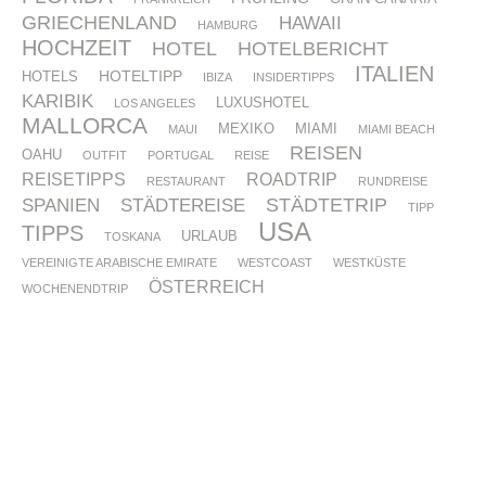
GRIECHENLAND
HAWAII
HAMBURG
HOCHZEIT
HOTEL
HOTELBERICHT
ITALIEN
HOTELTIPP
HOTELS
IBIZA
INSIDERTIPPS
KARIBIK
LUXUSHOTEL
LOS ANGELES
MALLORCA
MEXIKO
MIAMI
MAUI
MIAMI BEACH
REISEN
OAHU
OUTFIT
PORTUGAL
REISE
REISETIPPS
ROADTRIP
RESTAURANT
RUNDREISE
STÄDTETRIP
SPANIEN
STÄDTEREISE
TIPP
USA
TIPPS
URLAUB
TOSKANA
VEREINIGTE ARABISCHE EMIRATE
WESTCOAST
WESTKÜSTE
ÖSTERREICH
WOCHENENDTRIP