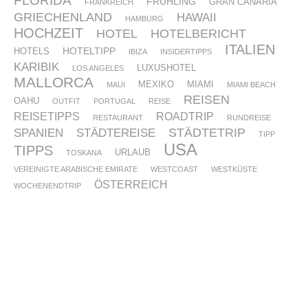
FLORIDA
FRÜHLING
GRAN CANARIA
FRANKREICH
GRIECHENLAND
HAWAII
HAMBURG
HOCHZEIT
HOTEL
HOTELBERICHT
ITALIEN
HOTELTIPP
HOTELS
IBIZA
INSIDERTIPPS
KARIBIK
LUXUSHOTEL
LOS ANGELES
MALLORCA
MEXIKO
MIAMI
MAUI
MIAMI BEACH
REISEN
OAHU
OUTFIT
PORTUGAL
REISE
REISETIPPS
ROADTRIP
RESTAURANT
RUNDREISE
STÄDTETRIP
SPANIEN
STÄDTEREISE
TIPP
USA
TIPPS
URLAUB
TOSKANA
VEREINIGTE ARABISCHE EMIRATE
WESTCOAST
WESTKÜSTE
ÖSTERREICH
WOCHENENDTRIP