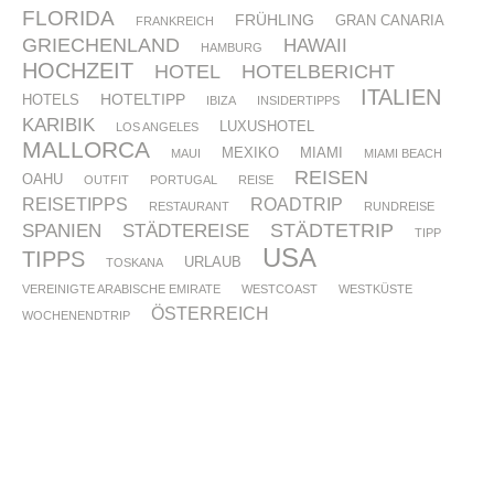
FLORIDA
FRÜHLING
GRAN CANARIA
FRANKREICH
GRIECHENLAND
HAWAII
HAMBURG
HOCHZEIT
HOTEL
HOTELBERICHT
ITALIEN
HOTELTIPP
HOTELS
IBIZA
INSIDERTIPPS
KARIBIK
LUXUSHOTEL
LOS ANGELES
MALLORCA
MEXIKO
MIAMI
MAUI
MIAMI BEACH
REISEN
OAHU
OUTFIT
PORTUGAL
REISE
REISETIPPS
ROADTRIP
RESTAURANT
RUNDREISE
STÄDTETRIP
SPANIEN
STÄDTEREISE
TIPP
USA
TIPPS
URLAUB
TOSKANA
VEREINIGTE ARABISCHE EMIRATE
WESTCOAST
WESTKÜSTE
ÖSTERREICH
WOCHENENDTRIP