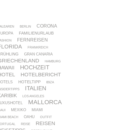
CORONA
ALEAREN
BERLIN
FAMILIENURLAUB
EUROPA
FERNREISEN
ASHION
FLORIDA
FRANKREICH
FRÜHLING
GRAN CANARIA
GRIECHENLAND
HAMBURG
HOCHZEIT
HAWAII
HOTEL
HOTELBERICHT
HOTELTIPP
HOTELS
IBIZA
ITALIEN
NSIDERTIPPS
KARIBIK
LOS ANGELES
MALLORCA
LUXUSHOTEL
MEXIKO
MIAMI
AUI
OAHU
IAMI BEACH
OUTFIT
REISEN
ORTUGAL
REISE