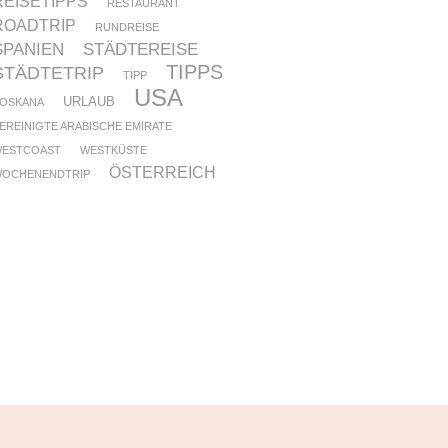
REISETIPPS
RESTAURANT
ROADTRIP
RUNDREISE
SPANIEN
STÄDTEREISE
TIPPS
STÄDTETRIP
TIPP
USA
URLAUB
OSKANA
EREINIGTE ARABISCHE EMIRATE
ESTCOAST
WESTKÜSTE
ÖSTERREICH
OCHENENDTRIP