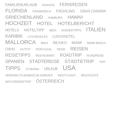
FERNREISEN
FAMILIENURLAUB
FASHION
FLORIDA
FRÜHLING
GRAN CANARIA
FRANKREICH
GRIECHENLAND
HAWAII
HAMBURG
HOCHZEIT
HOTEL
HOTELBERICHT
ITALIEN
HOTELTIPP
HOTELS
IBIZA
INSIDERTIPPS
KARIBIK
LUXUSHOTEL
LOS ANGELES
MALLORCA
MEXIKO
MIAMI
MAUI
MIAMI BEACH
REISEN
OAHU
OUTFIT
PORTUGAL
REISE
REISETIPPS
ROADTRIP
RESTAURANT
RUNDREISE
STÄDTETRIP
SPANIEN
STÄDTEREISE
TIPP
USA
TIPPS
URLAUB
TOSKANA
VEREINIGTE ARABISCHE EMIRATE
WESTCOAST
WESTKÜSTE
ÖSTERREICH
WOCHENENDTRIP