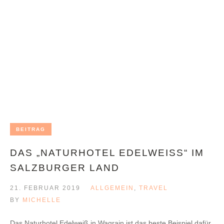
BEITRAG
DAS „NATURHOTEL EDELWEISS“ IM S
ALZBURGER LAND
21. FEBRUAR 2019
ALLGEMEIN
,
TRAVEL
BY
MICHELLE
Das Naturhotel Edelweiß in Wagrain ist das beste Beispiel dafür,