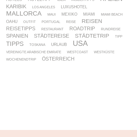
KARIBIK
LUXUSHOTEL
LOS ANGELES
MALLORCA
MEXIKO
MIAMI
MAUI
MIAMI BEACH
REISEN
OAHU
OUTFIT
PORTUGAL
REISE
REISETIPPS
ROADTRIP
RESTAURANT
RUNDREISE
STÄDTETRIP
SPANIEN
STÄDTEREISE
TIPP
USA
TIPPS
URLAUB
TOSKANA
VEREINIGTE ARABISCHE EMIRATE
WESTCOAST
WESTKÜSTE
ÖSTERREICH
WOCHENENDTRIP