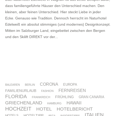
dass familiengeführte Häuser den Unterschied machen. Den
kleinen, aber feinen Unterschied. Hier steckt Liebe in jeder
Ecke. Genauso wie Tradition. Dennoch herrscht im Naturhotel
Edelweiß ein absolut stimmiges (und modernes) Designkonzept.
Mitten im Salzburger Land, eingebettet zwischen den Bergen
und den Skilift DIREKT vor der...
CORONA
EUROPA
BALEAREN
BERLIN
FERNREISEN
FAMILIENURLAUB
FASHION
FLORIDA
FRÜHLING
GRAN CANARIA
FRANKREICH
GRIECHENLAND
HAWAII
HAMBURG
HOCHZEIT
HOTEL
HOTELBERICHT
ITALIEN
HOTELTIPP
HOTELS
IBIZA
INSIDERTIPPS